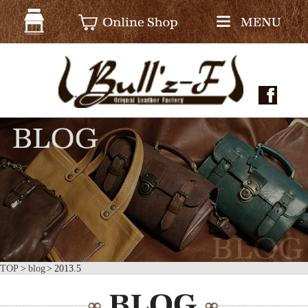
TOP
blog
2013.5