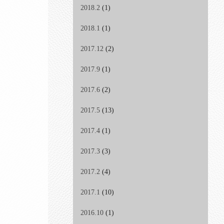
2018.2
(1)
2018.1
(1)
2017.12
(2)
2017.9
(1)
2017.6
(2)
2017.5
(13)
2017.4
(1)
2017.3
(3)
2017.2
(4)
2017.1
(10)
2016.10
(1)