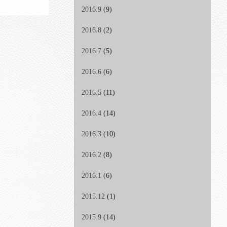
2016.9
(9)
2016.8
(2)
2016.7
(5)
2016.6
(6)
2016.5
(11)
2016.4
(14)
2016.3
(10)
2016.2
(8)
2016.1
(6)
2015.12
(1)
2015.9
(14)